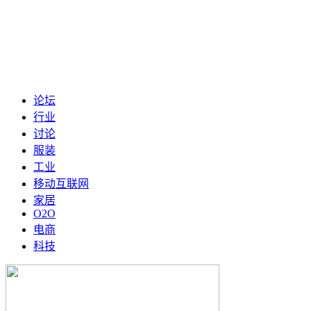
论坛
行业
讨论
服装
工业
移动互联网
家居
O2O
电商
科技