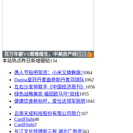
云南天成科技股份有限公司简介
1
2
3
本站热点
昨日新增圈帖
134
愚人节贴吧现货：小米又换魅族?
1064
Danisa皇冠丹麦曲奇助丹麦羽球队
1062
左右沙发将联手《中国经济周刊》
1056
绿色战略奏凯 福田欧马可“双线
1055
健康饮食新标杆，爱仕达领军厨房
1041
云南天成科技股份有限公司简介
107
CardFlight
46
CardFlight
2
长江文化挂牌新三板 湖北广电资
563