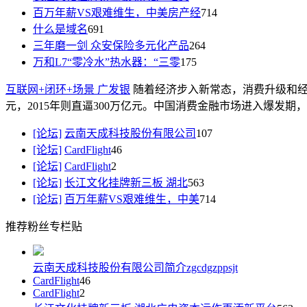
百万年薪VS艰难维生，中美房产经
714
什么是域名
691
三年磨一剑 众安保险多元化产品
264
万和L7“零冷水”热水器：“三零
175
互联网+闭环+场景 广发银
随着经济步入新常态，消费升级和经济
元，2015年则直逼300万亿元。中国消费金融市场进入爆发期
[论坛]
云南天成科技股份有限公司
107
[论坛]
CardFlight
46
[论坛]
CardFlight
2
[论坛]
长江文化挂牌新三板 湖北
563
[论坛]
百万年薪VS艰难维生，中美
714
推荐粉丝专栏贴
云南天成科技股份有限公司简介
zgcdgzppsjt
CardFlight
46
CardFlight
2