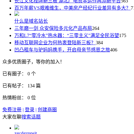
长江文化挂牌新三板 湖北广电资本运作再添新平台
563
百万年薪VS艰难维生，中美房产经纪行业差异有多大？
7
什么是域名
站长
三年磨一剑 众安保险多元化产品布局
264
万和L7“零冷水”热水器：“三零主义”满足全民浴望
175
移动互联网企业为何热衷登陆新三板？
384
凹凸租车与驴妈妈携手，开启母亲节感恩之旅
406
众多优质圈子，等你的加入！
已有圈子：
0
个
已有帖子：
134
篇
热情粉丝：
0
位
免费注册
|
登录
|
创建商圈
大家在聊
搜索话题
zgcdgzppsjt