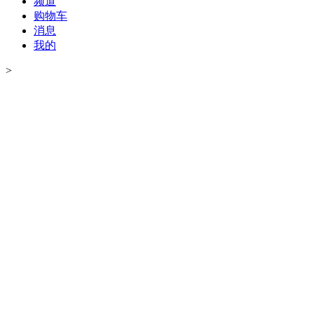
频道
购物车
消息
我的
>