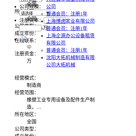
全国
公司规模：
公司
所在地区：
普通会员：注册1年
全国
注册资本：
~
上海博虎实业有限公司
公司类型：
万
普通会员：注册1年
成立年份：
上海企源办公设备租赁
在线联系：
有限公司
普通会员：注册1年
注册资金：
沈阳大拓机械制造有限
万
公司大拓机械
经营模式：
制造商
经营范围：
橡塑工业专用设备及配件生产制
造，…
所在地区：
全国
公司类型：