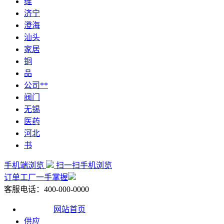
维
济宁
澄海
汕头
家居
铜
品
公司**
阀门
无锡
医药
河北
书
手机端浏览
扫一扫手机浏览
订单工厂一手掌握
客服电话：400-000-0000
网站首页
供应