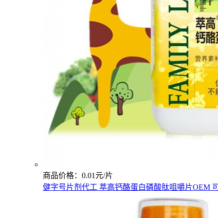
商品价格：0.01元/片
健字号片剂代工 萃高钙酪蛋白磷酸肽咀嚼片OEM 