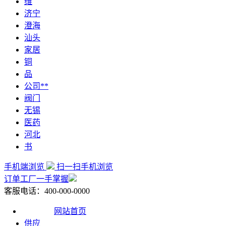
维
济宁
澄海
汕头
家居
铜
品
公司**
阀门
无锡
医药
河北
书
手机端浏览
扫一扫手机浏览
订单工厂一手掌握
客服电话：400-000-0000
网站首页
供应