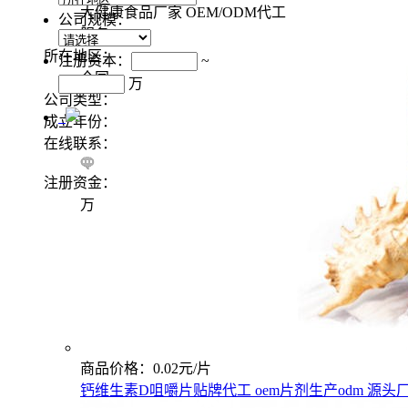
大健康食品厂家 OEM/ODM代工
公司规模：
服务 …
所在地区：
注册资本：
~
全国
万
公司类型：
成立年份：
在线联系：
注册资金：
万
商品价格：0.02元/片
钙维生素D咀嚼片贴牌代工 oem片剂生产odm 源头